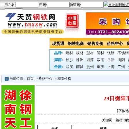
现货通
钢铁电商
销售竞价
价格中心
品种:
建材
板材
型材
管材
优钢
不锈钢
湖南:
长沙
株洲
湘潭
常德
岳阳
衡阳
全国:
武汉
南昌
贵州
重庆
上海
广州
当前位置：
首页
->
价格中心
->
湖南价格
29日衡
【字体选
关键词：钢材 钢铁
品名
规格