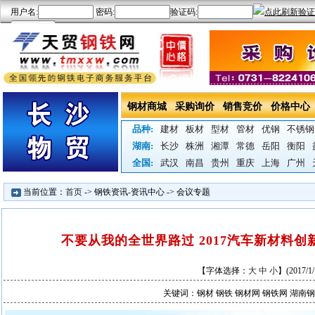
钢材商城
采购询价
销售竞价
价格中心
品种:
建材
板材
型材
管材
优钢
不锈钢
湖南:
长沙
株洲
湘潭
常德
岳阳
衡阳
全国:
武汉
南昌
贵州
重庆
上海
广州
当前位置：
首页
->
钢铁资讯-资讯中心
->
会议专题
不要从我的全世界路过 2017汽车新材料
【字体选择：
大
中
小
】(
2017/1/
关键词：钢材 钢铁 钢材网 钢铁网 湖南