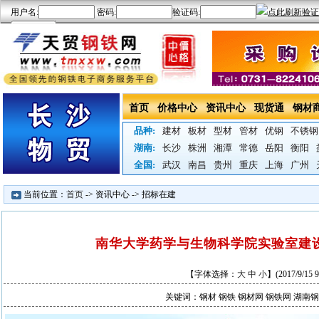
首页
价格中心
资讯中心
现货通
钢材
品种:
建材
板材
型材
管材
优钢
不锈钢
湖南:
长沙
株洲
湘潭
常德
岳阳
衡阳
全国:
武汉
南昌
贵州
重庆
上海
广州
当前位置：
首页
->
资讯中心
->
招标在建
南华大学药学与生物科学院实验室建
【字体选择：
大
中
小
】(
2017/9/15 9
关键词：钢材 钢铁 钢材网 钢铁网 湖南