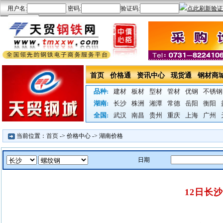
首页
价格通
资讯中心
现货通
钢材商
品种:
建材
板材
型材
管材
优钢
不锈钢
湖南:
长沙
株洲
湘潭
常德
岳阳
衡阳
全国:
武汉
南昌
贵州
重庆
上海
广州
当前位置：
首页
->
价格中心
->
湖南价格
日期
12日长