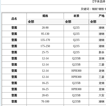
【字体选择
关键词：钢材 钢铁 
规格
材质
产地
品名
全部
全部
全部
普圆
20-90
Q235
湘钢
普圆
95-130
Q235
湘钢
普圆
135-170
Q235
湘钢
普圆
175-250
Q235
湘钢
普圆
25-75
Q235
新余
普圆
12-14
Q235B
龙钢
普圆
12-14
Q235B
三菱
普圆
12-14
HPB300
龙钢
普圆
12-14
HPB300
三菱
普圆
16-25
Q235B
龙钢
普圆
16-25
HPB300
龙钢
普圆
20-65
Q235B
六安
普圆
70-100
Q235B
湘钢