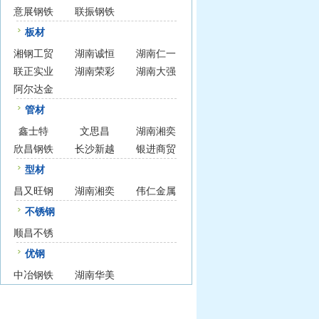
意展钢铁
联振钢铁
板材
湘钢工贸
湖南诚恒
湖南仁一
联正实业
湖南荣彩
湖南大强
阿尔达金
管材
鑫士特
文思昌
湖南湘奕
欣昌钢铁
长沙新越
银进商贸
型材
昌又旺钢
湖南湘奕
伟仁金属
不锈钢
顺昌不锈
优钢
中冶钢铁
湖南华美