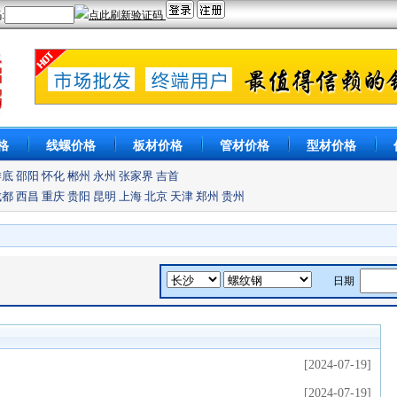
格
线螺价格
板材价格
管材价格
型材价格
娄底
邵阳
怀化
郴州
永州
张家界
吉首
成都
西昌
重庆
贵阳
昆明
上海
北京
天津
郑州
贵州
日期
[2024-07-19]
[2024-07-19]