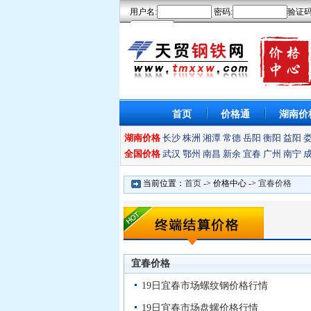
首页
价格通
湖南价
湖南价格
长沙
株洲
湘潭
常德
岳阳
衡阳
益阳
全国价格
武汉
鄂州
南昌
新余
宜春
广州
南宁
当前位置：
首页
-> 价格中心 ->
宜春价格
宜春价格
19日宜春市场螺纹钢价格行情
19日宜春市场盘螺价格行情