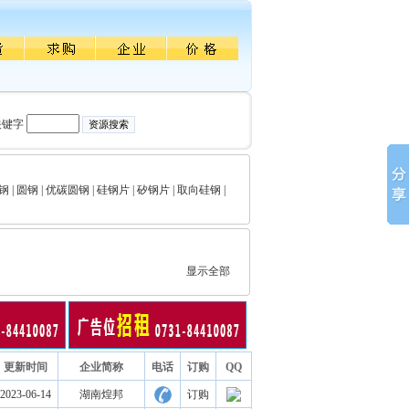
关键字
钢
|
圆钢
|
优碳圆钢
|
硅钢片
|
矽钢片
|
取向硅钢
|
显示全部
更新时间
企业简称
电话
订购
QQ
2023-06-14
湖南煌邦
订购