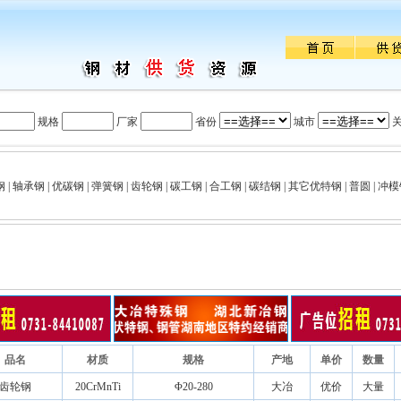
规格
厂家
省份
城市
钢
|
轴承钢
|
优碳钢
|
弹簧钢
|
齿轮钢
|
碳工钢
|
合工钢
|
碳结钢
|
其它优特钢
|
普圆
|
冲模
品名
材质
规格
产地
单价
数量
齿轮钢
20CrMnTi
Φ20-280
大冶
优价
大量