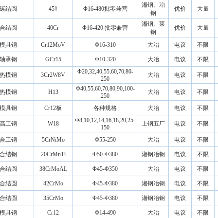
湘钢、冶
碳结圆
45#
Φ16-480批零兼营
优价
大量
钢
湘钢、莱
合结圆
40Cr
Φ16-420 批零兼营
优价
大量
钢
模具钢
Cr12MoV
Φ16-310
大冶
电议
不限
轴承钢
GCr15
Φ10-320
大冶
电议
不限
Φ20,32,40,55,60,70,80-
热模钢
3Cr2W8V
大冶
电议
不限
250
Φ40,55,60,70,80,90,100-
热模钢
H13
大冶
电议
不限
250
模具钢
Cr12板
各种规格
大冶
电议
不限
Φ8,10,12,14,16,18,20,25-
高工钢
W18
上钢五厂
电议
不限
150
合工钢
5CrNiMo
Φ55-250
大冶
电议
不限
合结钢
20CrMnTi
Φ50-Φ380
湘钢冶钢
电议
不限
合结圆
38CrMoAL
Φ45-Φ350
大冶
电议
不限
合结圆
42CrMo
Φ45-Φ380
湘钢冶钢
电议
不限
合结圆
35CrMo
Φ45-Φ380
湘钢冶钢
电议
不限
模具钢
Cr12
Φ14-490
大冶
电议
不限