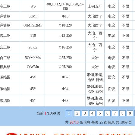
Φ8,10,12,14,16,18,20,25-
高工钢
W6
上钢五厂
电议
不限
150
弹簧钢
65Mn
Φ16
大冶西宁
电议
不限
弹簧钢
60MnSi2Mn
Φ18-220
大冶西宁
电议
不限
大冶、西
碳工钢
T10
Φ13-250
电议
不限
宁
大冶、西
合工钢
9SiCr
Φ16-250
电议
不限
宁
合工钢
5CrMnMo
Φ55-250
大冶
电议
不限
模具钢
CrWMn
Φ25-200
大冶
电议
不限
攀钢,湘钢,
碳结圆
45#
Φ32
面议
不限
冶钢,新钢
攀钢,湘钢,
碳结圆
45#
Φ34
面议
不限
冶钢,新钢
攀钢,湘钢,
碳结圆
45#
Φ38
面议
不限
冶钢,新钢
当前
1
/1069 页
1
2
3
4
5
6
7
8
9
共
26713
条信息 每页 25 条信息 共 1069 页