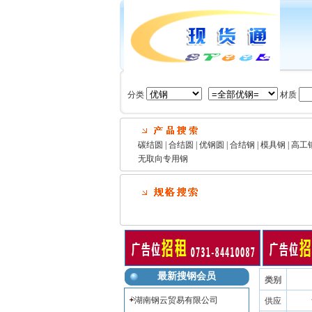
分类
材质
碳结圆
|
合结圆
|
优钢圆
|
合结钢
|
模具钢
|
高工
无取向专用钢
最新搜钢会员
类别
湖南钢云贸易有限公司
供应