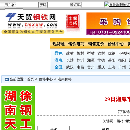
现货通
钢铁电商
销售竞价
价格中心
品种:
建材
板材
型材
管材
优钢
不锈钢
湖南:
长沙
株洲
湘潭
常德
岳阳
衡阳
全国:
武汉
南昌
贵州
重庆
上海
广州
当前位置：
首页
->
价格中心
->
湖南价格
29日湘
【字体选
关键词：钢材 钢铁
品名
规格