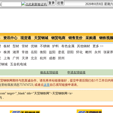
2026年8月8日 星期
心
资讯中心
现货通
天贸钢城
钢贸电商
销售竞价
采购通
钢铁视
材
板材
型材
管材
优钢
不锈钢
炉料
有色金属
其他钢材
更多 >>
沙
株洲
湘潭
常德
岳阳
衡阳
益阳
娄底
邵阳
怀化
郴州
永州
张家
汉
上海
广州
天津
北京
杭州
成都
郑州
贸钢城
五金机电城
修改友情链接
申请友情链接
,天贸钢铁网期待与您真诚合作。请先将本站链接做好，提交申请后我们在1个工作日内
757474723
; 或者点
这里
自己填写链接申请表。
xxw.com" target="_blank" title="天贸钢铁网">天贸钢铁网</a>
码．