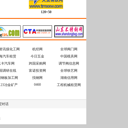
120×50
资讯煤化工网
机经网
全球阀门网
海汽车租赁
今日五金
中国模具网
亿卡汽车网
跨国采购网
调节阀信息网
国调研在线
富诺投资网
全球铁艺网
国钢板加工网
找钢网
湖南信用网
0460
o123冶金矿产
工程机械租赁网
贸对话
d