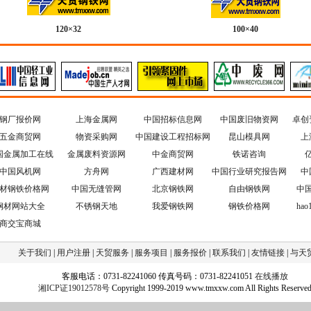
120×32
100×40
钢厂报价网
上海金属网
中国招标信息网
中国废旧物资网
卓创
五金商贸网
物资采购网
中国建设工程招标网
昆山模具网
上
国金属加工在线
金属废料资源网
中金商贸网
铁诺咨询
中国风机网
方舟网
广西建材网
中国行业研究报告网
中
材钢铁价格网
中国无缝管网
北京钢铁网
自由钢铁网
中
钢材网站大全
不锈钢天地
我爱钢铁网
钢铁价格网
ha
商交宝商城
关于我们
|
用户注册
|
天贸服务
|
服务项目
|
服务报价
|
联系我们
|
友情链接
|
与天
客服电话：0731-82241060 传真号码：0731-82241051
在线播放
湘ICP证19012578号
Copyright 1999-2019 www.tmxxw.com All Rights Reserve