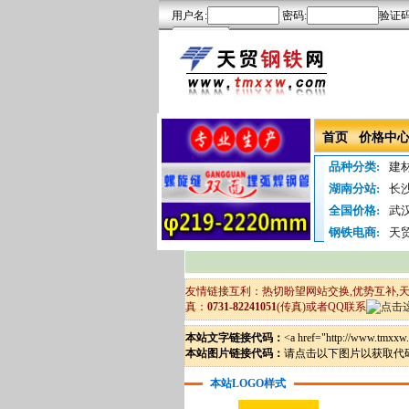
首页
价格中
品种分类:
建
湖南分站:
长
全国价格:
武
钢铁电商:
天
友情链接互利：热切盼望
网站交换,优势互补
真：
0731-82241051
(传真)或者QQ联系
本站文字链接代码：
<a href="http://www.tm
本站图片链接代码：
请点击以下图片以获取代
本站LOGO样式