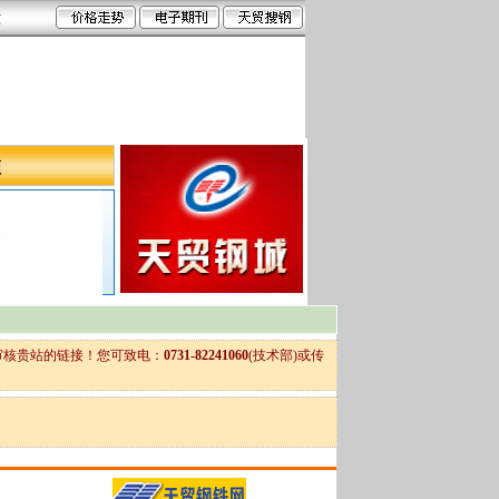
六
频
界
审核贵站的链接！您可致电：
0731-82241060
(技术部)或传