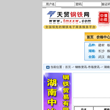
首页
价格中
品种:
建材
湖南:
长沙
全国:
武汉
当前位置：
首页
->
钢铁资讯-市场资讯
->
湖南
品名
规格