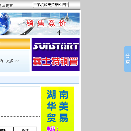
7日 星期五
频
西
更多 >>
涨跌
备注