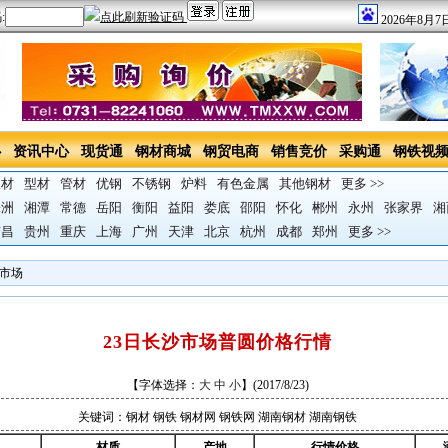
2026年8月
心
资讯中心
现货通
钢材商城
钢贸电商
销售竞价
采购通
钢铁视
板材
型材
管材
优钢
不锈钢
炉料
有色金属
其他钢材
更多 >>
株洲
湘潭
常德
岳阳
衡阳
益阳
娄底
邵阳
怀化
郴州
永州
张家界
湘
南昌
贵州
重庆
上海
广州
天津
北京
杭州
成都
郑州
更多 >>
市场
23日长沙市场普圆价格行情
【字体选择：
大
中
小
】(
2017/8/23
)
关键词：钢材 钢铁 钢材网 钢铁网 湖南钢材 湖南钢铁
材质
产地
行情价格