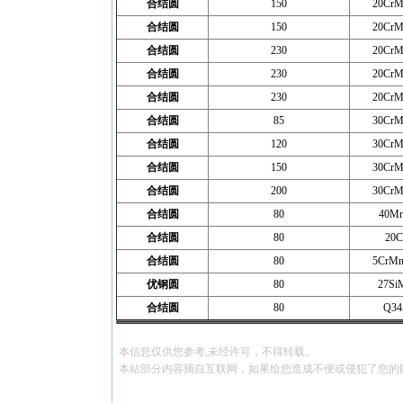
合结圆
150
20CrM
合结圆
150
20CrM
合结圆
230
20CrM
合结圆
230
20CrM
合结圆
230
20CrM
合结圆
85
30CrM
合结圆
120
30CrM
合结圆
150
30CrM
合结圆
200
30CrM
合结圆
80
40M
合结圆
80
20C
合结圆
80
5CrM
优钢圆
80
27Si
合结圆
80
Q34
本信息仅供您参考,未经许可，不得转载。
本站部分内容摘自互联网，如果给您造成不便或侵犯了您的