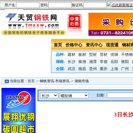
首页
价格中心
资讯中心
现货通
钢材
品种:
建材
板材
型材
管材
优钢
不锈钢
湖南:
长沙
株洲
湘潭
常德
岳阳
衡阳
全国:
武汉
南昌
贵州
重庆
上海
广州
当前位置：
首页
->
钢铁资讯-市场资讯
->
湖南市场
日期
3日长